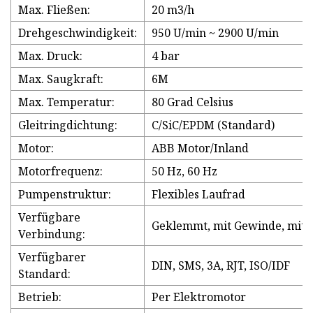
Max. Fließen:
20 m3/h
Drehgeschwindigkeit:
950 U/min ~ 2900 U/min
Max. Druck:
4 bar
Max. Saugkraft:
6M
Max. Temperatur:
80 Grad Celsius
Gleitringdichtung:
C/SiC/EPDM (Standard)
Motor:
ABB Motor/Inland
Motorfrequenz:
50 Hz, 60 Hz
Pumpenstruktur:
Flexibles Laufrad
Verfügbare
Geklemmt, mit Gewinde, mit F
Verbindung:
Verfügbarer
DIN, SMS, 3A, RJT, ISO/IDF
Standard:
Betrieb:
Per Elektromotor