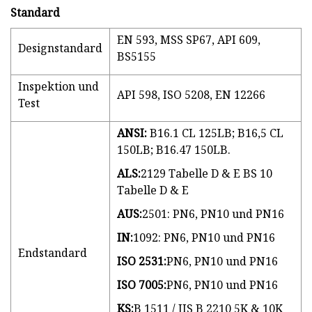
Standard
EN 593, MSS SP67, API 609,
Designstandard
BS5155
Inspektion und
API 598, ISO 5208, EN 12266
Test
ANSI:
B16.1 CL 125LB; B16,5 CL
150LB; B16.47 150LB.
ALS:
2129 Tabelle D & E BS 10
Tabelle D & E
AUS:
2501: PN6, PN10 und PN16
IN:
1092: PN6, PN10 und PN16
Endstandard
ISO 2531:
PN6, PN10 und PN16
ISO 7005:
PN6, PN10 und PN16
KS:
B 1511 / JIS B 2210 5K & 10K