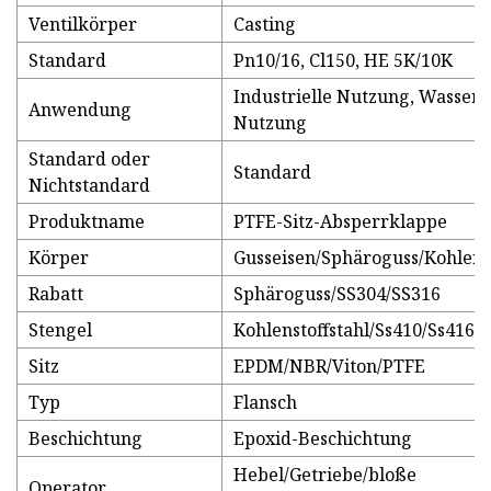
Ventilkörper
Casting
Standard
Pn10/16, Cl150, HE 5K/10K
Industrielle Nutzung, Wasseri
Anwendung
Nutzung
Standard oder
Standard
Nichtstandard
Produktname
PTFE-Sitz-Absperrklappe
Körper
Gusseisen/Sphäroguss/Kohlenst
Rabatt
Sphäroguss/SS304/SS316
Stengel
Kohlenstoffstahl/Ss410/Ss416
Sitz
EPDM/NBR/Viton/PTFE
Typ
Flansch
Beschichtung
Epoxid-Beschichtung
Hebel/Getriebe/bloße
Operator