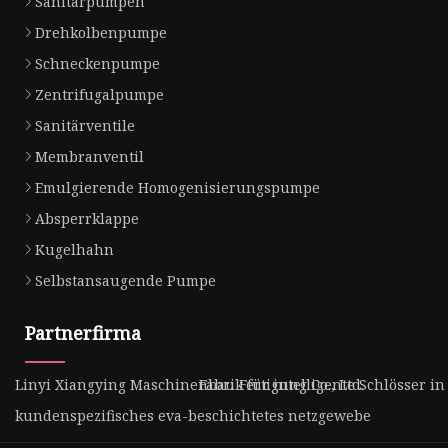
Sanitärpumpen
Drehkolbenpumpe
Schneckenpumpe
Zentrifugalpumpe
Sanitärventile
Membranventil
Emulgierende Homogenisierungspumpe
Absperrklappe
Kugelhahn
Selbstansaugende Pumpe
Partnerfirma
Linyi Xiangying Maschinenbau Fertigung Co., Ltd.
Fabrik für intelligente Schlösser i
kundenspezifisches eva-beschichtetes netzgewebe