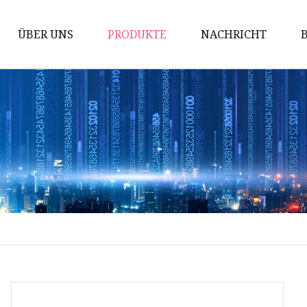
ÜBER UNS
PRODUKTE
NACHRICHT
Sanitärpumpen
Drehkolbenpumpe
Schneckenpumpe
Zentrifugalpumpe
Sanitärventile
Membranventil
Emulgierende
Homogenisierungspumpe
Absperrklappe
Kugelhahn