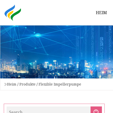
HEIM
Heim
/
Produkte
/
Flexible Impellerpumpe