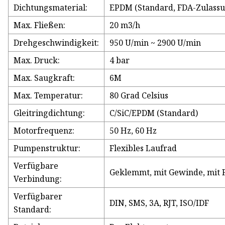
Dichtungsmaterial:
EPDM (Standard, FDA-Zulassu
Max. Fließen:
20 m3/h
Drehgeschwindigkeit:
950 U/min ~ 2900 U/min
Max. Druck:
4 bar
Max. Saugkraft:
6M
Max. Temperatur:
80 Grad Celsius
Gleitringdichtung:
C/SiC/EPDM (Standard)
Motorfrequenz:
50 Hz, 60 Hz
Pumpenstruktur:
Flexibles Laufrad
Verfügbare
Geklemmt, mit Gewinde, mit F
Verbindung:
Verfügbarer
DIN, SMS, 3A, RJT, ISO/IDF
Standard: