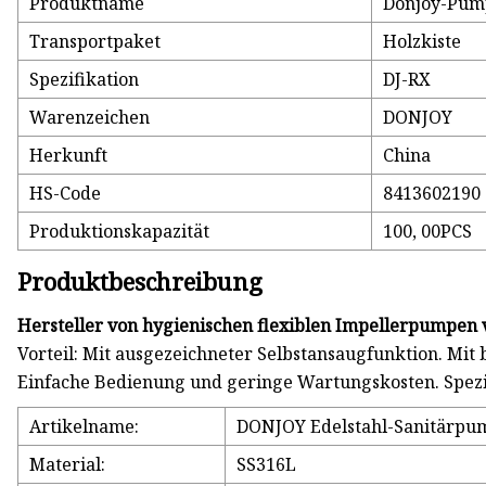
Produktname
Donjoy-Pump
Transportpaket
Holzkiste
Spezifikation
DJ-RX
Warenzeichen
DONJOY
Herkunft
China
HS-Code
8413602190
Produktionskapazität
100, 00PCS
Produktbeschreibung
Hersteller von hygienischen flexiblen Impellerpumpen
Vorteil: Mit ausgezeichneter Selbstansaugfunktion. Mi
Einfache Bedienung und geringe Wartungskosten. Spezi
Artikelname:
DONJOY Edelstahl-Sanitärpum
Material:
SS316L