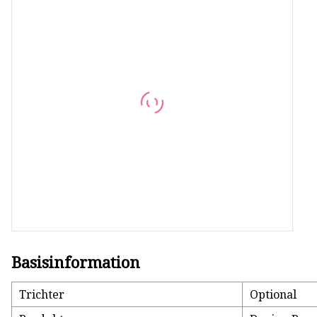
Selbstansaugende Pumpe
Umschaltsitzventil
Vermischungssicheres Ventil
Schrägsitzventil
Durchgangsventil
Flexible Impellerpumpe
Homogene Mischpumpe
Basisinformation
Trichter
Optional