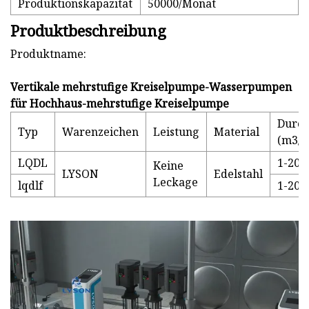
Produktionskapazität
50000/Monat
Produktbeschreibung
Produktname:
Vertikale mehrstufige Kreiselpumpe-Wasserpumpen
für Hochhaus-mehrstufige Kreiselpumpe
Durch
Typ
Warenzeichen
Leistung
Material
(m3/h
LQDL
1-200
Keine
LYSON
Edelstahl
Leckage
lqdlf
1-200