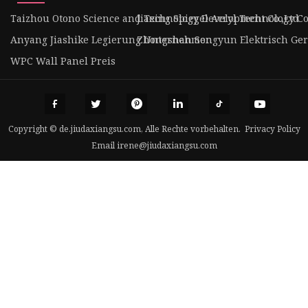
Taizhou Otono Science and Technology Development Co.,Ltd
Jiaxing Spiegel Acryl Technology Co.
Anyang Jiashike Legierung Unternehmen
Zhongshan Songyun Elektrisch Gerä
WPC Wall Panel Preis
Copyright © de.jiudaxiangsu.com, Alle Rechte vorbehalten.
Privacy Policy
Email
irene@jiudaxiangsu.com