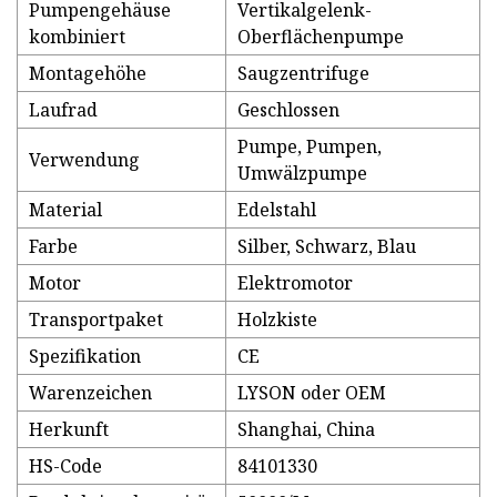
Pumpengehäuse
Vertikalgelenk-
kombiniert
Oberflächenpumpe
Montagehöhe
Saugzentrifuge
Laufrad
Geschlossen
Pumpe, Pumpen,
Verwendung
Umwälzpumpe
Material
Edelstahl
Farbe
Silber, Schwarz, Blau
Motor
Elektromotor
Transportpaket
Holzkiste
Spezifikation
CE
Warenzeichen
LYSON oder OEM
Herkunft
Shanghai, China
HS-Code
84101330