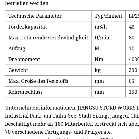
betrieben werden.
Technische Parameter
Typ/Einheit
LP2
Förderkapazität
m3/h
48
Max. rotierende Geschwindigkeit
U/min
80
Aufzug
M
10
Drehmoment
Nm
400
Gewicht
kg
390
Max. Größe des Feststoffs
mm
65
Rohranschluss
mm
150
Unternehmensinformationen: JIANGSU STORD WORKS LTD
Industrial Park, am Taihu-See, Stadt Yixing, Jiangsu, Chi
beschäftigt mehr als 180 Mitarbeiter, erstreckt sich üb
70 verschiedene Fertigungs- und Prüfgeräte.