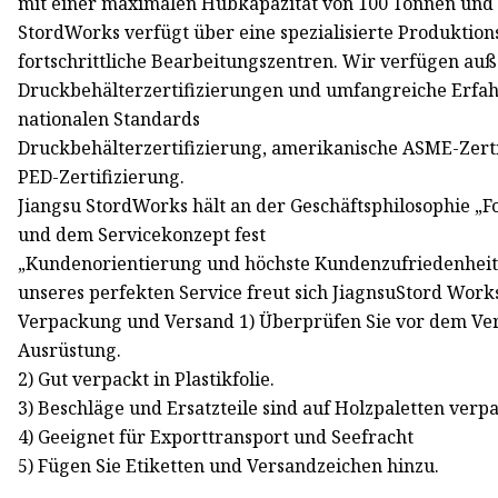
mit einer maximalen Hubkapazität von 100 Tonnen und
StordWorks verfügt über eine spezialisierte Produkti
fortschrittliche Bearbeitungszentren. Wir verfügen au
Druckbehälterzertifizierungen und umfangreiche Erfahr
nationalen Standards
Druckbehälterzertifizierung, amerikanische ASME-Zerti
PED-Zertifizierung.
Jiangsu StordWorks hält an der Geschäftsphilosophie „Fok
und dem Servicekonzept fest
„Kundenorientierung und höchste Kundenzufriedenheit
unseres perfekten Service freut sich JiagnsuStord Work
Verpackung und Versand 1) Überprüfen Sie vor dem Ver
Ausrüstung.
2) Gut verpackt in Plastikfolie.
3) Beschläge und Ersatzteile sind auf Holzpaletten verpa
4) Geeignet für Exporttransport und Seefracht
5) Fügen Sie Etiketten und Versandzeichen hinzu.