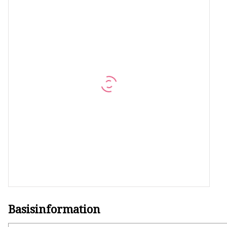
Selbstansaugende Pumpe
Umschaltsitzventil
Vermischungssicheres Ventil
Schrägsitzventil
Durchgangsventil
Flexible Impellerpumpe
Homogene Mischpumpe
Basisinformation