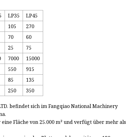
5
LP35
LP45
105
270
70
60
25
75
0
7000
15000
550
915
85
135
250
350
. befindet sich im Fangqiao National Machinery
na.
er eine Fläche von 25.000 m² und verfügt über mehr als