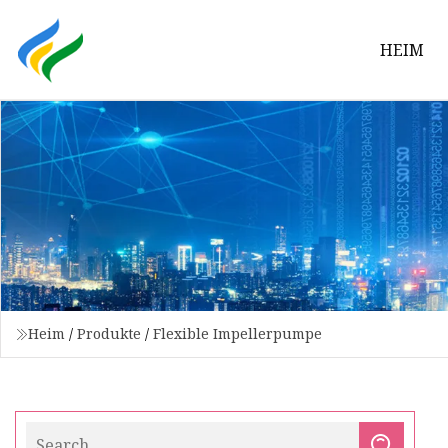
HEIM
Heim
/
Produkte
/
Flexible Impellerpumpe