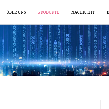
ÜBER UNS
PRODUKTE
NACHRICHT
Sanitärpumpen
Drehkolbenpumpe
Schneckenpumpe
Zentrifugalpumpe
Sanitärventile
Membranventil
Emulgierende
Homogenisierungspumpe
Absperrklappe
Kugelhahn